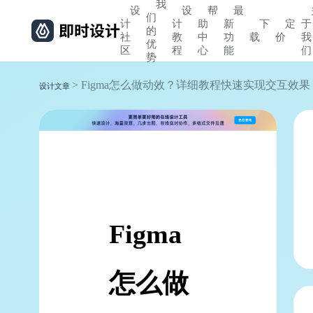
我
设
设
帮
最
们
计
计
助
新
下
定
于
的
社
教
中
功
载
价
我
优
区
程
心
能
们
势
> Figma怎么做动效？详细教程快速实现交互效果
设计文章
Figma
怎么做