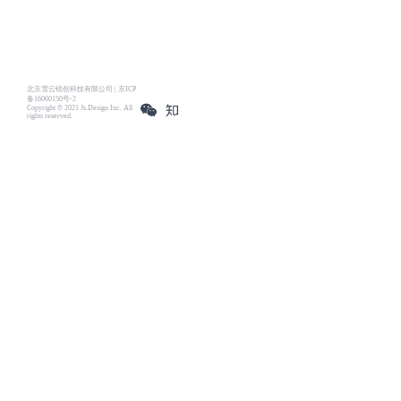
北京雪云锐创科技有限公司 | 京ICP
备16060150号-2
Copyright © 2021 Js.Design Inc. All
rights reserved.