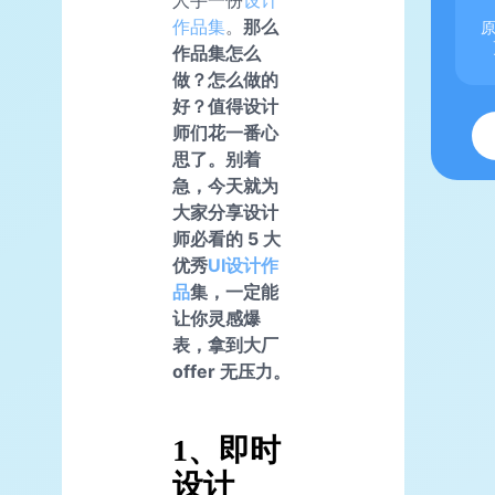
人手一份
设计
作品集
。
那么
原
作品集怎么
做？怎么做的
好？值得设计
师们花一番心
思了。别着
急，今天就为
大家分享设计
师必看的 5 大
优秀
UI设计作
品
集，一定能
让你灵感爆
表，拿到大厂
offer 无压力。
1、即时
设计