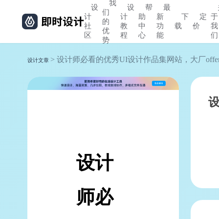
我
设
设
帮
最
们
计
计
助
新
下
定
于
的
社
教
中
功
载
价
我
优
区
程
心
能
们
势
> 设计师必看的优秀UI设计作品集网站，大厂offe
设计文章
设计
师必