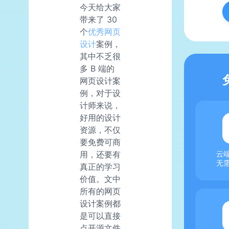
今天给大家
带来了 30
个
优秀网页
设计
案例，
其中不乏很
多 B 端的
网页设计案
例，对于设
计师来说，
好用的设计
资源，不仅
要免费可商
用，还要有
云
无
真正的学习
价值。文中
所有的网页
设计案例都
是可以直接
点开源文件