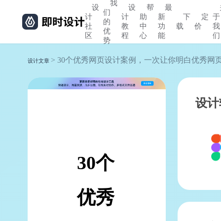
我
设
设
帮
最
们
计
计
助
新
下
定
于
的
社
教
中
功
载
价
我
优
区
程
心
能
们
势
> 30个优秀网页设计案例，一次让你明白优秀网
设计文章
设计
30个
优秀