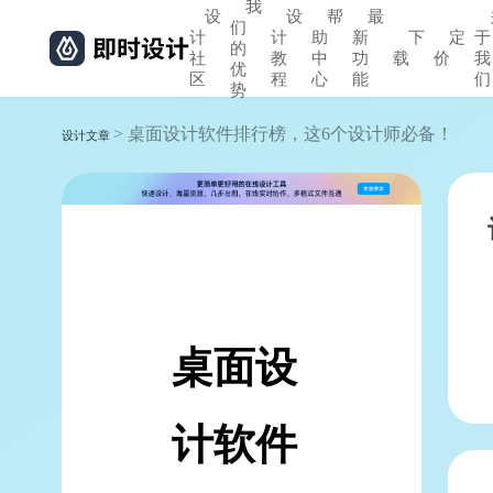
我
设
设
帮
最
们
计
计
助
新
下
定
于
的
社
教
中
功
载
价
我
优
区
程
心
能
们
势
> 桌面设计软件排行榜，这6个设计师必备！
设计文章
桌面设
计软件