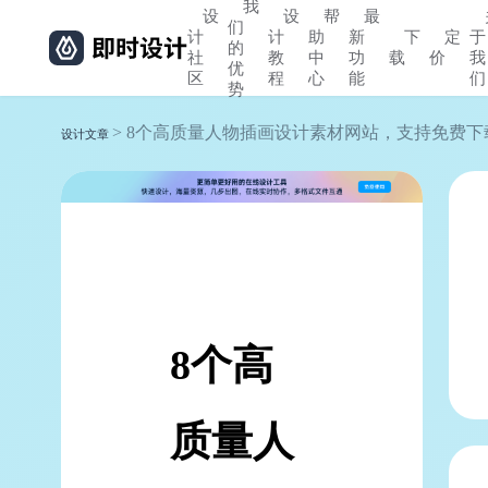
我
设
设
帮
最
们
计
计
助
新
下
定
于
的
社
教
中
功
载
价
我
优
区
程
心
能
们
势
> 8个高质量人物插画设计素材网站，支持免费下
设计文章
8个高
质量人