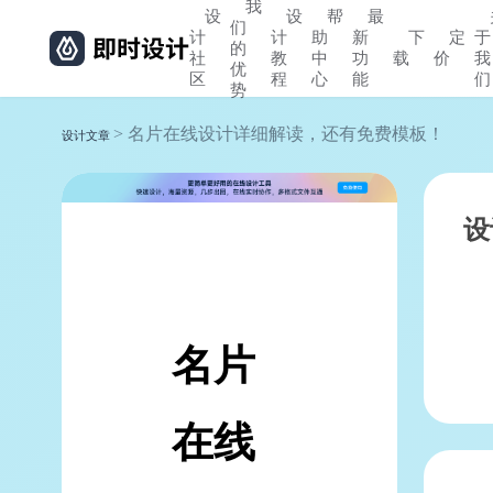
我
设
设
帮
最
们
计
计
助
新
下
定
于
的
社
教
中
功
载
价
我
优
区
程
心
能
们
势
> 名片在线设计详细解读，还有免费模板！
设计文章
设
名片
在线