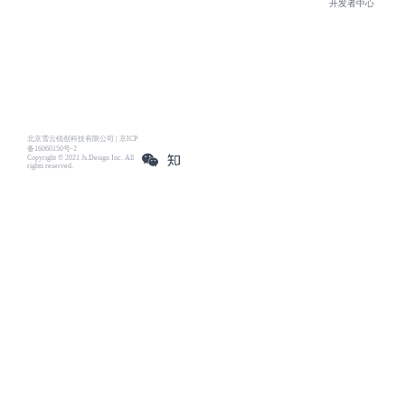
开发者中心
北京雪云锐创科技有限公司 | 京ICP
备16060150号-2
Copyright © 2021 Js.Design Inc. All
rights reserved.