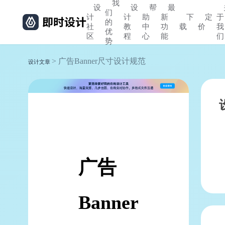
我
设
设
帮
最
们
计
计
助
新
下
定
于
的
社
教
中
功
载
价
我
优
区
程
心
能
们
势
> 广告Banner尺寸设计规范
设计文章
广告
Banner