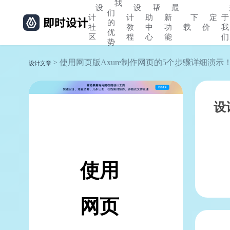
我
设
设
帮
最
们
计
计
助
新
下
定
于
的
社
教
中
功
载
价
我
优
区
程
心
能
们
势
> 使用网页版Axure制作网页的5个步骤详细演示
设计文章
设
使用
网页