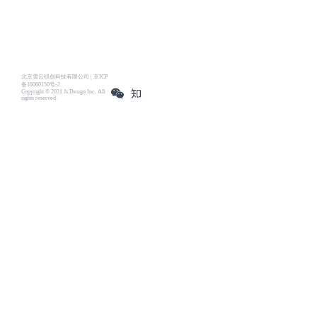
北京雪云锐创科技有限公司 | 京ICP
备16060150号-2
Copyright © 2021 Js.Design Inc. All
rights reserved.