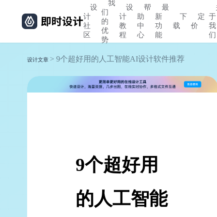
我
设
设
帮
最
们
计
计
助
新
下
定
于
的
社
教
中
功
载
价
我
优
区
程
心
能
们
势
> 9个超好用的人工智能AI设计软件推荐
设计文章
9个超好用
的人工智能