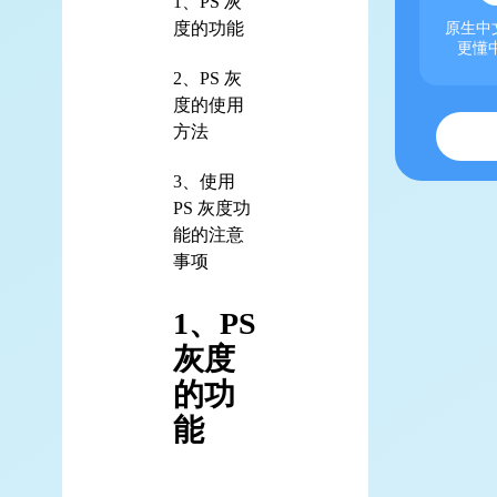
1、PS 灰
度的功能
原生中文
更懂
2、PS 灰
度的使用
方法
3、使用
PS 灰度功
能的注意
事项
1、PS
灰度
的功
能