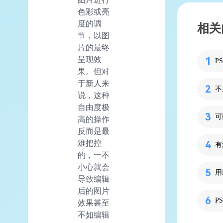
色彩或亮
度的调
相关
节，以图
片的最终
呈现效
P
果。但对
于新人来
不
说，这种
自由度极
可
高的操作
反而是最
难把控
有
的，一不
小心就会
用
导致编辑
后的图片
P
效果甚至
不如编辑