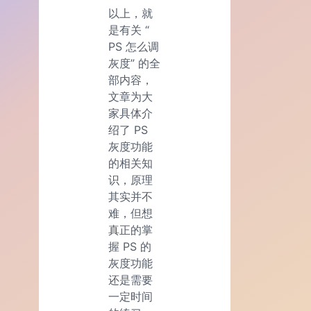
以上，就
是有关 “
PS 怎么调
灰度” 的全
部内容，
文章为大
家具体介
绍了 PS
灰度功能
的相关知
识，原理
其实并不
难，但想
真正的掌
握 PS 的
灰度功能
还是需要
一定时间