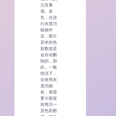
注意事
项。首
先，在进
行灰度功
能操作
后，图片
原本的色
彩数据是
会自动删
除的，因
此，一般
情况下，
在使用灰
度功能
前，都需
要大家提
前拷贝一
层色彩图