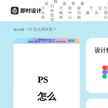
我
设
设
帮
最
们
计
计
助
新
下
定
于
的
社
教
中
功
载
价
我
优
区
程
心
能
们
势
> PS 怎么调灰度？
设计文章
设计
PS
怎么