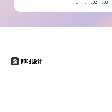
1
582
583
…