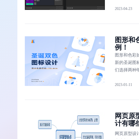
2023-04-23
图形和
例！
图形和色彩
新的圣诞图
们选择两种
2023-01-11
网页原
计有哪
网页原型设