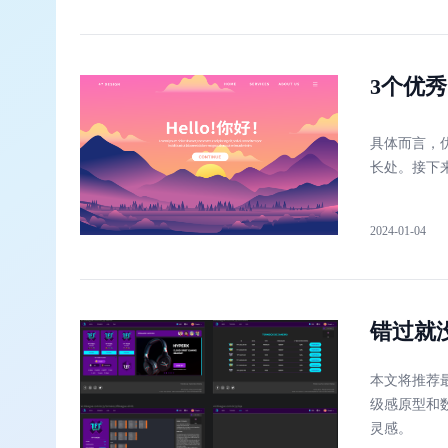
3个优
具体而言，
长处。接下来
2024-01-04
错过就
本文将推荐
级感原型和
灵感。