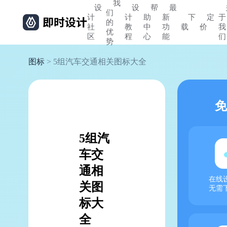
我
设
设
帮
最
们
计
计
助
新
下
定
于
的
社
教
中
功
载
价
我
优
区
程
心
能
们
势
图标
> 5组汽车交通相关图标大全
免
5组汽
车交
通相
在线
关图
无需
标大
全