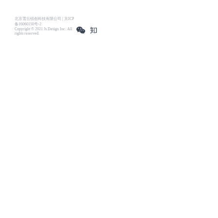
北京雪云锐创科技有限公司 | 京ICP
备16060150号-2
Copyright © 2021 Js.Design Inc. All
rights reserved.