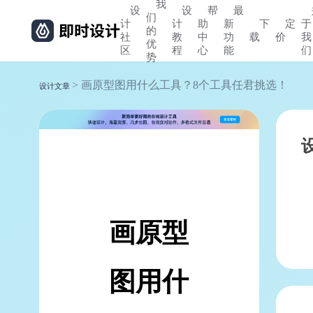
我
设
设
帮
最
们
计
计
助
新
下
定
于
的
社
教
中
功
载
价
我
优
区
程
心
能
们
势
> 画原型图用什么工具？8个工具任君挑选！
设计文章
画原型
图用什