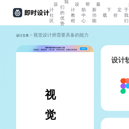
我
设
设
帮
最
们
计
计
助
新
下
定
于
的
社
教
中
功
载
价
我
优
区
程
心
能
们
势
> 视觉设计师需要具备的能力
设计文章
设计
视
觉