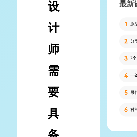
最新
设
计
分
师
7
需
要
具
备