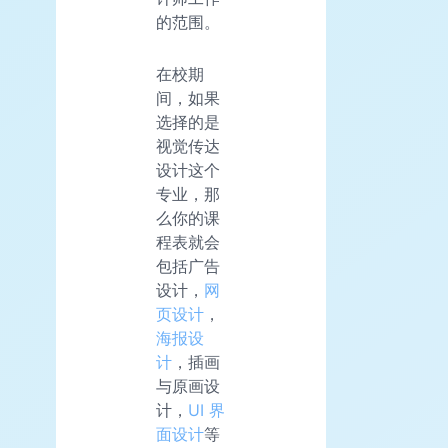
的范围。
在校期
间，如果
选择的是
视觉传达
设计这个
专业，那
么你的课
程表就会
包括广告
设计，
网
页设计
，
海报设
计
，插画
与原画设
计，
UI 界
面设计
等