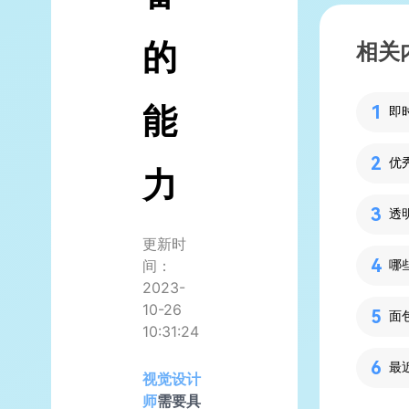
的
相关
能
优
力
透
更新时
间：
哪
2023-
10-26
10:31:24
视觉设计
师
需要具