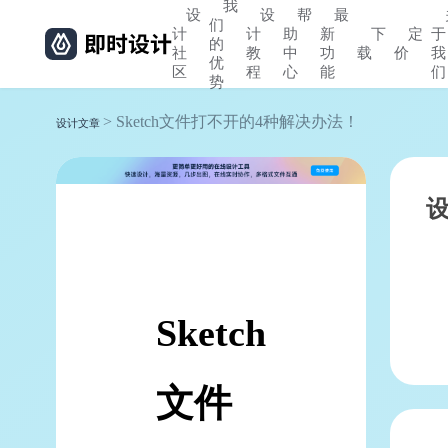
我
设
设
帮
最
们
计
计
助
新
下
定
于
的
社
教
中
功
载
价
我
优
区
程
心
能
们
势
> Sketch文件打不开的4种解决办法！
设计文章
Sketch
文件