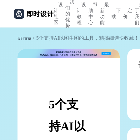
我
设
设
帮
最
们
计
计
助
新
下
定
于
的
社
教
中
功
载
价
我
优
区
程
心
能
们
势
> 5个支持AI以图生图的工具，精挑细选快收藏！
设计文章
5个支
持AI以