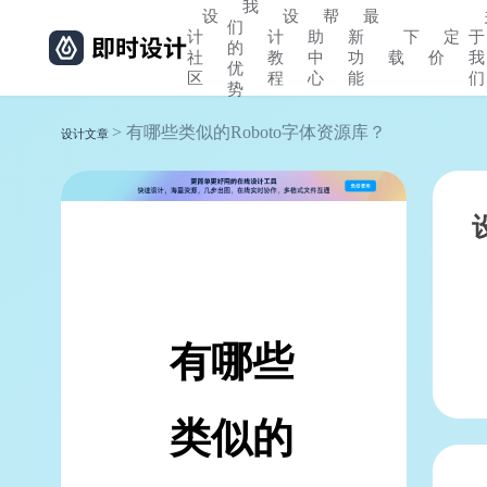
我
设
设
帮
最
们
计
计
助
新
下
定
于
的
社
教
中
功
载
价
我
优
区
程
心
能
们
势
> 有哪些类似的Roboto字体资源库？
设计文章
有哪些
类似的