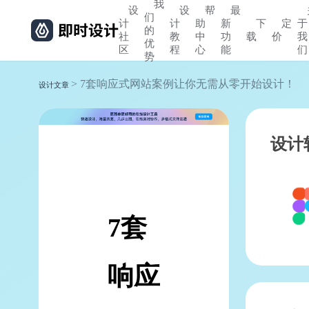
我
设
设
帮
最
们
计
计
助
新
下
定
于
的
社
教
中
功
载
价
我
优
区
程
心
能
们
势
> 7套响应式网站案例让你无需从零开始设计！
设计文章
设计
7套
响应