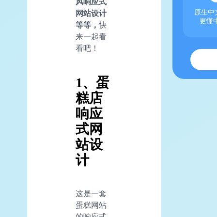
风响应式
网站设计
原生中文
更懂
等等，
快
来一起看
看吧！
1、蛋
糕店
响应
式网
站设
计
这是一套
蛋糕网站
的响应式