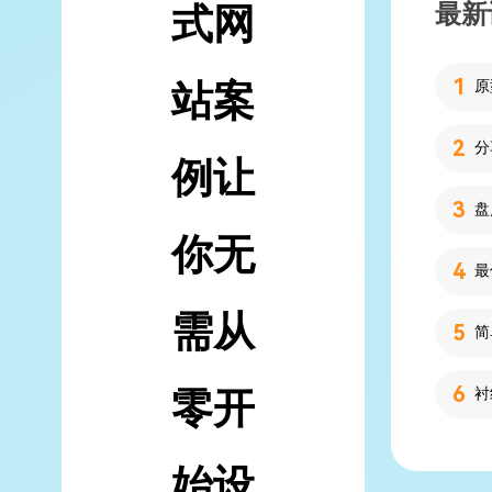
最新
式网
站案
分
例让
你无
需从
简
零开
始设