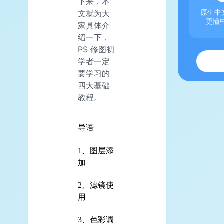
下来，本
文就为大
原生中文
更懂
家具体介
绍一下，
PS 修图初
学者一定
要学习的
四大基础
教程。
导语
1、图层添
加
2、滤镜使
用
3、色彩调