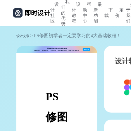
我
设
设
帮
最
们
计
计
助
新
下
定
于
的
社
教
中
功
载
价
我
优
区
程
心
能
们
势
> PS修图初学者一定要学习的4大基础教程！
设计文章
设计
PS
修图