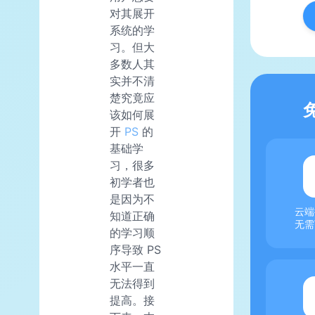
对其展开
系统的学
习。但大
多数人其
实并不清
楚究竟应
该如何展
开
PS
的
基础学
习，很多
初学者也
是因为不
云端
知道正确
无需
的学习顺
序导致 PS
水平一直
无法得到
提高。接