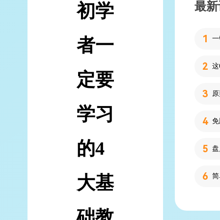
最新
初学
者一
定要
学习
的4
大基
简
础教