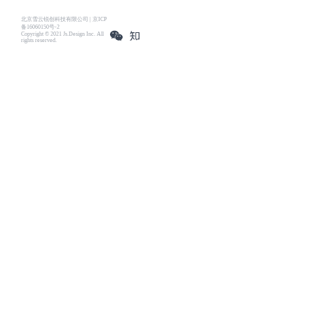
北京雪云锐创科技有限公司 | 京ICP
备16060150号-2
Copyright © 2021 Js.Design Inc. All
rights reserved.