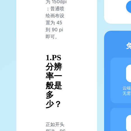
为 150dpi
；普通喷
绘画布设
置为 45
到 90 pi
即可。
1.PS
分辨
率一
般是
云端
多
无需
少？
正如开头