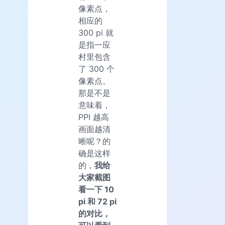
像素点，
相应的
300 pi 就
是指一应
村里包含
了 300 个
像素点。
那是不是
意味着，
PPI 越高
画面越清
晰呢？的
确是这样
的，
我给
大家截图
看一下 10
pi 和 72 pi
的对比，