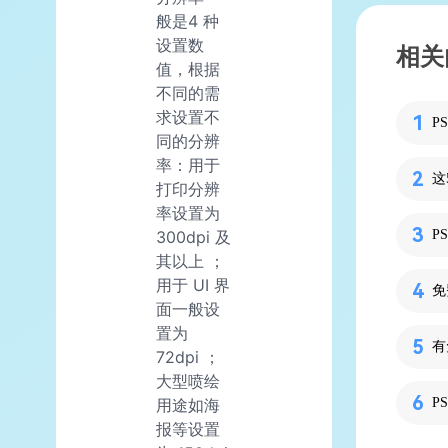
般是4 种
设置数
相关
值，根据
不同的需
求设置不
P
同的分辨
率：用于
这
打印分辨
率设置为
P
300dpi 及
其以上 ；
用于 UI 界
免
面一般设
置为
有
72dpi ；
大型喷绘
P
用途如海
报等设置