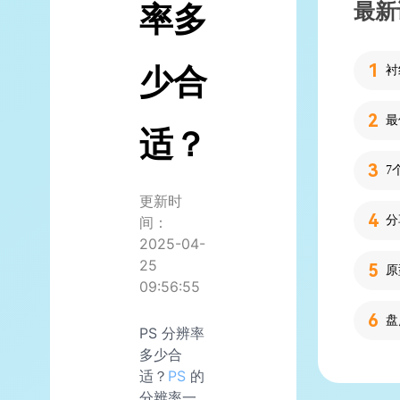
最新
率多
少合
适？
7
更新时
分
间：
2025-04-
25
09:56:55
PS 分辨率
多少合
适？
PS
的
分辨率一