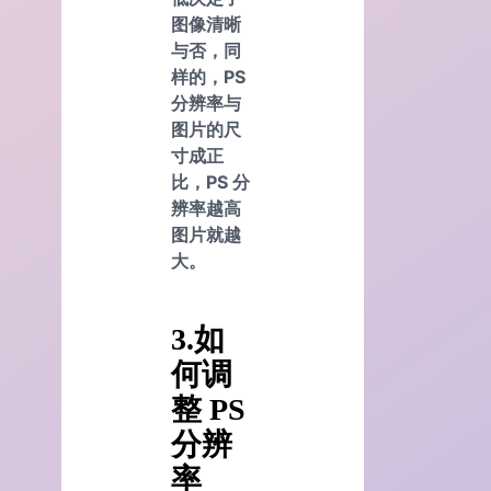
图像清晰
与否，同
样的，PS
分辨率与
图片的尺
寸成正
比，PS 分
辨率越高
图片就越
大。
3.如
何调
整 PS
分辨
率