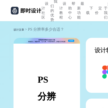
我
设
设
帮
最
们
计
计
助
新
下
定
于
的
社
教
中
功
载
价
我
优
区
程
心
能
们
势
> PS 分辨率多少合适？
设计文章
设计
PS
分辨