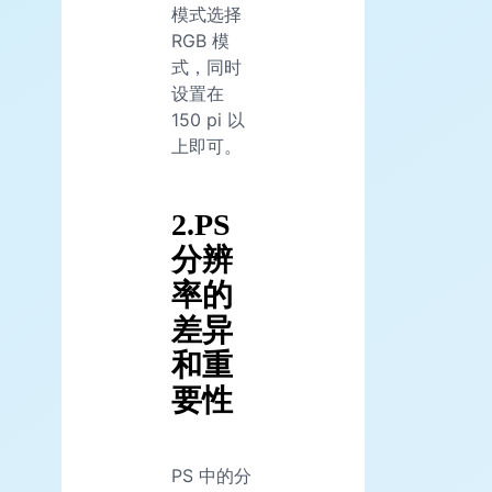
模式选择
RGB 模
式，同时
设置在
150 pi 以
上即可。
2.PS
分辨
率的
差异
和重
要性
PS 中的分