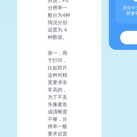
所说，PS
分辨率一
原生中文
更懂
般分为4种
情况分别
设置为 4
种数值。
第一，用
于打印，
比如照片
这种对精
度要求非
常高的，
为了不丢
失像素造
成清晰度
不够，分
辨率一般
要求设置