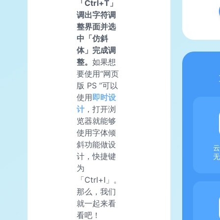
「Ctrl+T」
调出字符调
整界面并选
中「仿斜
体」完成调
整。
如果想
要使用“网页
版 PS ”可以
使用
即时设
计
，打开浏
览器就能够
使用字体倾
斜功能做设
云
计，快捷键
无
为
「Ctrl+I」。
那么，我们
就一起来看
看吧！