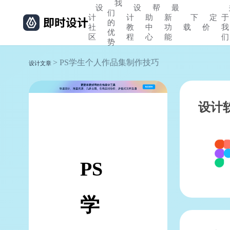
我
设
设
帮
最
们
计
计
助
新
下
定
于
的
社
教
中
功
载
价
我
优
区
程
心
能
们
势
> PS学生个人作品集制作技巧
设计文章
设计
PS
学