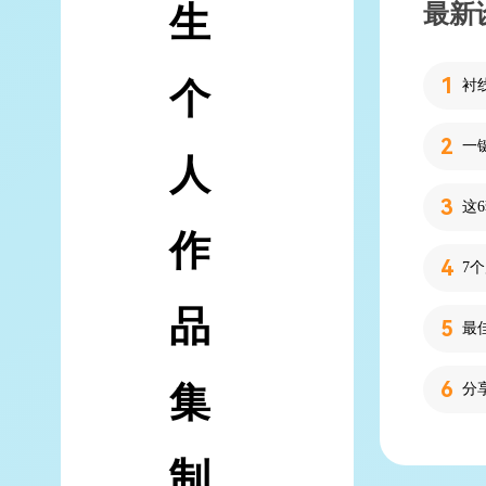
最新
生
个
人
作
7
品
集
分
制