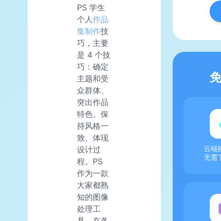
PS 学生
个人
作品
集制作
技
巧，主要
是 4 个技
巧：确定
主题和受
众群体、
突出作品
特色、保
持风格一
致、体现
设计过
云端
无需
程。PS
作为一款
大家都熟
知的图像
处理工
具，在各