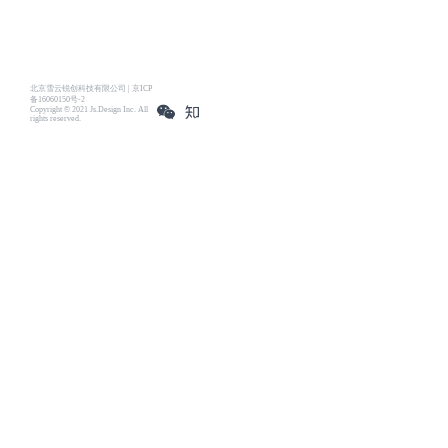
北京雪云锐创科技有限公司 | 京ICP
备16060150号-2
Copyright © 2021 Js.Design Inc. All
rights reserved.