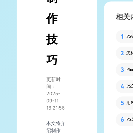
作
相关
技
P
怎
巧
Ph
更新时
间：
P
2025-
09-11
用
18:21:56
P
本文将介
绍制作