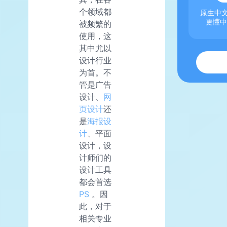
个领域都
原生中文
更懂中
被频繁的
使用，这
其中尤以
设计行业
为首。不
管是广告
设计、
网
页设计
还
是
海报设
计
、平面
设计，设
计师们的
设计工具
都会首选
PS
。因
此，对于
相关专业