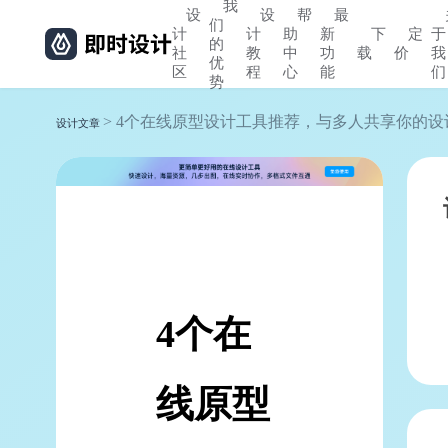
我
设
设
帮
最
们
计
计
助
新
下
定
于
的
社
教
中
功
载
价
我
优
区
程
心
能
们
势
> 4个在线原型设计工具推荐，与多人共享你的设
设计文章
4个在
线原型