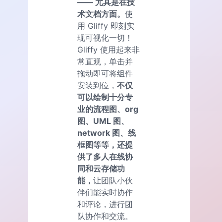
—— 尤其是在技
术文档方面。
使
用 Gliffy 即刻实
现可视化一切！
Gliffy 使用起来非
常直观，单击并
拖动即可将组件
安装到位，
不仅
可以绘制十分专
业的流程图、org
图、UML 图、
network 图、线
框图等等，还提
供了多人在线协
同和云存储功
能，
让团队小伙
伴们能实时协作
和评论，进行团
队协作和交流。