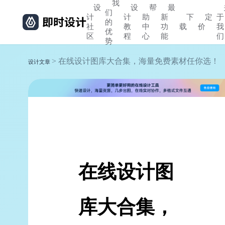
我
设
设
帮
最
们
计
计
助
新
下
定
于
的
社
教
中
功
载
价
我
优
区
程
心
能
们
势
> 在线设计图库大合集，海量免费素材任你选！
设计文章
在线设计图
库大合集，