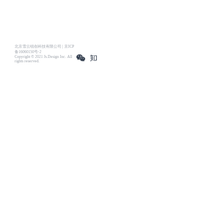
北京雪云锐创科技有限公司 | 京ICP
备16060150号-2
Copyright © 2021 Js.Design Inc. All
rights reserved.