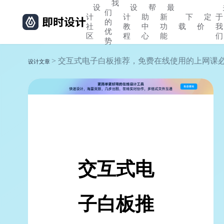
我
设
设
帮
最
们
计
计
助
新
下
定
于
的
社
教
中
功
载
价
我
优
区
程
心
能
们
势
> 交互式电子白板推荐，免费在线使用的上网课
设计文章
交互式电
子白板推