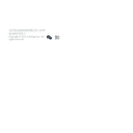
北京雪云锐创科技有限公司 | 京ICP
备16060150号-2
Copyright © 2021 Js.Design Inc. All
rights reserved.