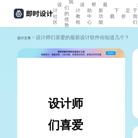
我
设
设
帮
最
们
计
计
助
新
下
定
于
的
社
教
中
功
载
价
我
优
区
程
心
能
们
势
> 设计师们喜爱的最新设计软件你知道几个？
设计文章
设计师
们喜爱