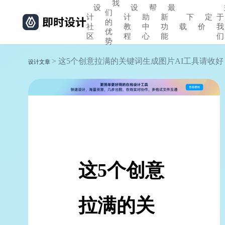
我
设
设
帮
最
们
计
计
助
新
下
定
于
的
社
教
中
功
载
价
我
优
区
程
心
能
们
势
> 这5个创意拉满的关键词生成图片AI工具请收好
设计文章
这5个创意
拉满的关