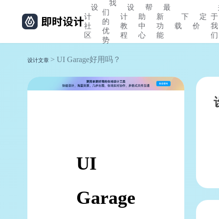
我
设
设
帮
最
们
计
计
助
新
下
定
于
的
社
教
中
功
载
价
我
优
区
程
心
能
们
势
> UI Garage好用吗？
设计文章
UI
Garage