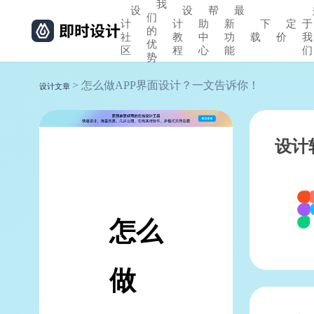
我
设
设
帮
最
们
计
计
助
新
下
定
于
的
社
教
中
功
载
价
我
优
区
程
心
能
们
势
> 怎么做APP界面设计？一文告诉你！
设计文章
设计
怎么
做