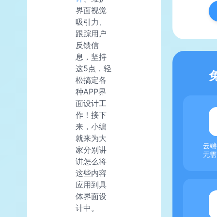
界面视觉
吸引力、
跟踪用户
反馈信
息，坚持
这5点，轻
松搞定各
种APP界
面设计工
作！接下
来，小编
就来为大
云端
家分别讲
无需
讲怎么将
这些内容
应用到具
体界面设
计中。