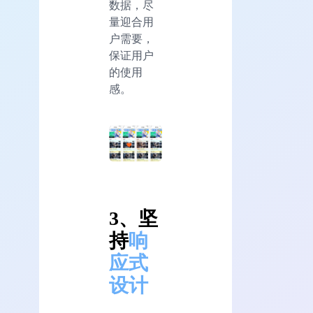
数据，尽
量迎合用
户需要，
保证用户
的使用
感。
3、坚
持
响
应式
设计