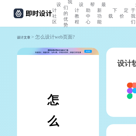
我
设
设
帮
最
们
计
计
助
新
下
定
于
的
社
教
中
功
载
价
我
优
区
程
心
能
们
势
> 怎么设计web页面?
设计文章
设计
怎
么