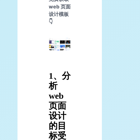
web 页面
设计模板
👇
1、分
析
web
页面
设计
的目
标受