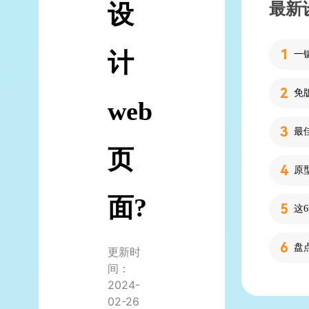
最新
设
计
web
页
面?
更新时
间：
2024-
02-26