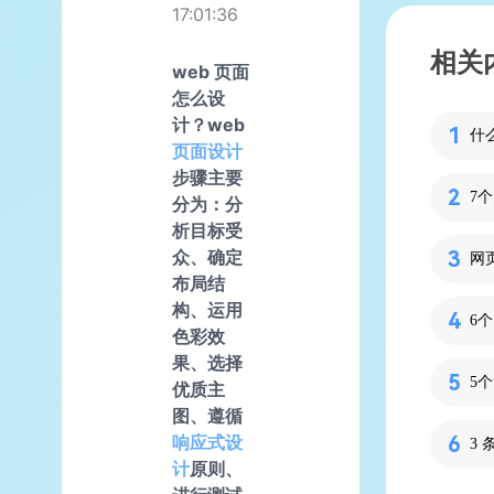
17:01:36
相关
web 页面
怎么设
计？web
什
页面设计
步骤主要
7
分为：分
析目标受
众、确定
网
布局结
构、运用
6
色彩效
果、选择
5
优质主
图、遵循
响应式设
计
原则、