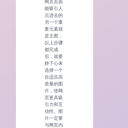
网页页面
能吸引人
点进去的
另一个重
要元素就
是主图，
以上步骤
都完成
后，就要
静下心来
选择一个
合适且高
质量的图
片，使网
页更具吸
引力和互
动性。图
片一定要
与网页内