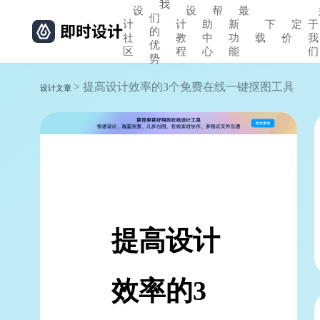
我
设
设
帮
最
们
计
计
助
新
下
定
于
的
社
教
中
功
载
价
我
优
区
程
心
能
们
势
> 提高设计效率的3个免费在线一键抠图工具
设计文章
提高设计
效率的3