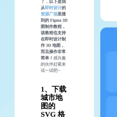
了，
以下是我
从
即时设计
的
资源广场
里搜
到的 Figma 3D
图制作教程，
该教程也支持
在即时设计制
作 3D 地图，
而且操作非常
简单！
感兴趣
的伙伴赶紧来
试一试吧~
1、下载
城市地
图的
SVG 格