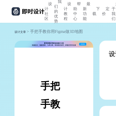
我
设
设
帮
最
们
计
计
助
新
下
定
于
的
社
教
中
功
载
价
我
优
区
程
心
能
们
势
> 手把手教你用Figma做3D地图
设计文章
设
手把
手教