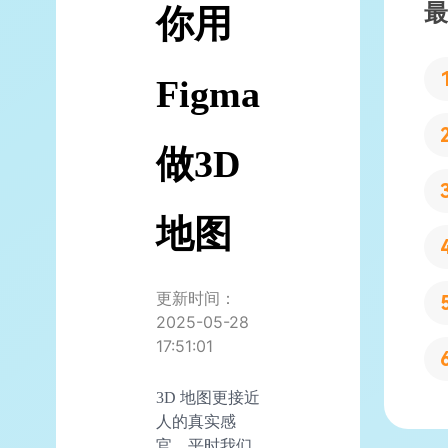
最
你用
Figma
做3D
地图
更新时间：
2025-05-28
17:51:01
3D 地图更接近
人的真实感
官，平时我们