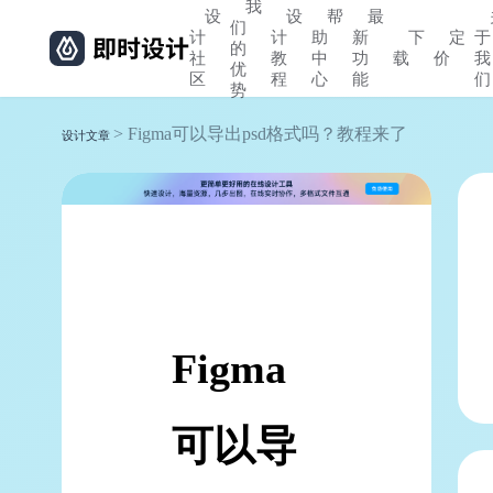
我
设
设
帮
最
们
计
计
助
新
下
定
于
的
社
教
中
功
载
价
我
优
区
程
心
能
们
势
> Figma可以导出psd格式吗？教程来了
设计文章
Figma
可以导