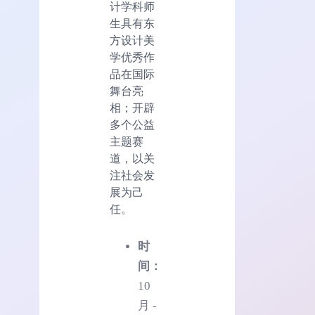
计学科师
生具有东
方设计美
学优秀作
品在国际
舞台亮
相；开辟
多个公益
主题赛
道，以关
注社会发
展为己
任。
时
间：
10
月 -