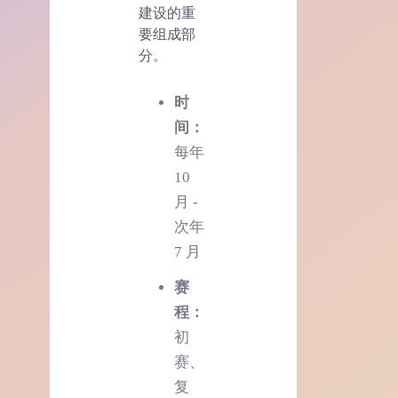
建设的重
要组成部
分。
时
间：
每年
10
月 -
次年
7 月
赛
程：
初
赛、
复