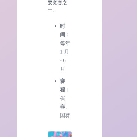
要竞赛之
一。
时
间：
每年
1 月
- 6
月
赛
程：
省
赛、
国赛