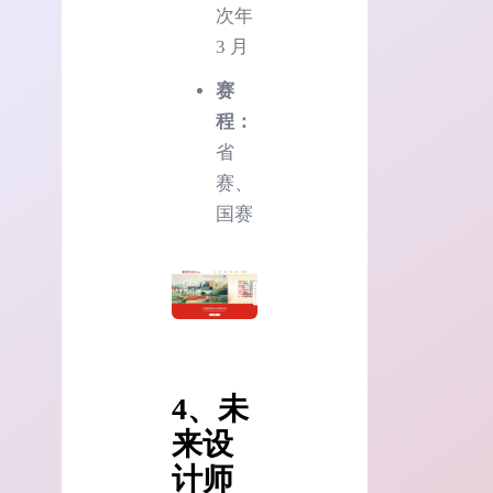
次年
3 月
赛
程：
省
赛、
国赛
4、
未
来设
计师