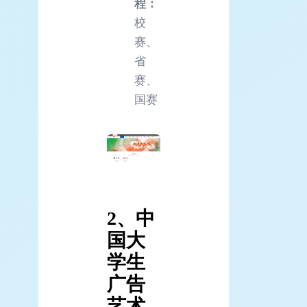
程：
校
赛、
省
赛、
国赛
2、中
国大
学生
广告
艺术