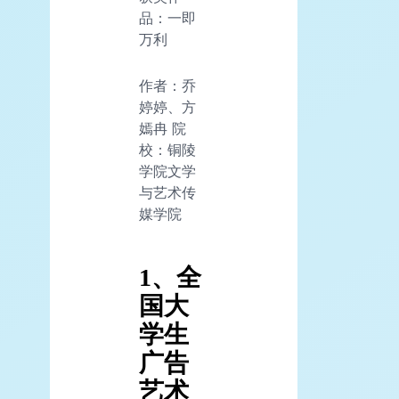
品：一即
万利
作者：乔
婷婷、方
嫣冉 院
校：铜陵
学院文学
与艺术传
媒学院
1、全
国大
学生
广告
艺术