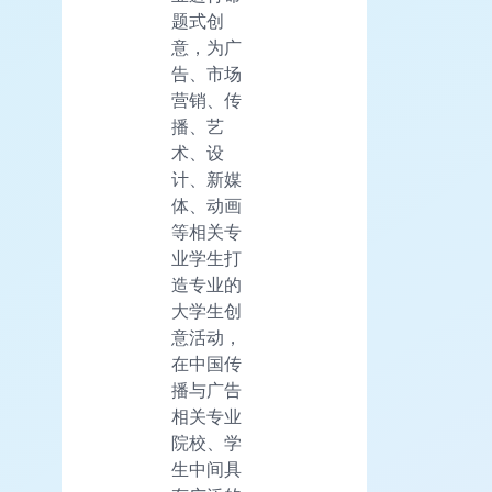
题式创
意，为广
告、市场
营销、传
播、艺
术、设
计、新媒
体、动画
等相关专
业学生打
造专业的
大学生创
意活动，
在中国传
播与广告
相关专业
院校、学
生中间具