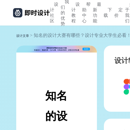
我
设
设
帮
最
们
计
计
助
新
下
定
于
的
社
教
中
功
载
价
我
优
区
程
心
能
们
势
> 知名的设计大赛有哪些？设计专业大学生必看
设计文章
设计
知名
的设