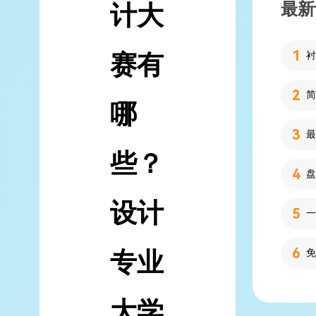
最新
计大
赛有
简
哪
些？
设计
专业
大学