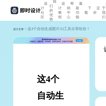
我
设
设
帮
最
们
计
计
助
新
下
定
于
的
社
教
中
功
载
价
我
优
区
程
心
能
们
势
> 这4个自动生成图片AI工具分享给你！
设计文章
这4个
自动生