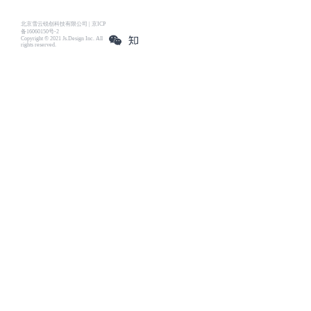
北京雪云锐创科技有限公司 | 京ICP
备16060150号-2
Copyright © 2021 Js.Design Inc. All
rights reserved.