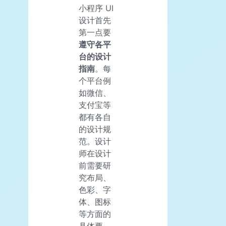
小程序 UI
设计首先
第一点要
遵守各平
台的设计
指南
。每
个平台例
如微信、
支付宝等
都有各自
的设计规
范。设计
师在设计
前需要研
究布局、
色彩、字
体、图标
等方面的