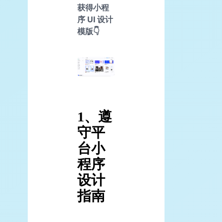
获得小程
序 UI 设计
模版👇
1、
遵
守平
台小
程序
设计
指南