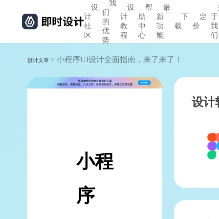
我
设
设
帮
最
们
计
计
助
新
下
定
于
的
社
教
中
功
载
价
我
优
区
程
心
能
们
势
> 小程序UI设计全面指南，来了来了！
设计文章
设计
小程
序