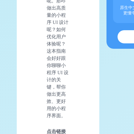
呢。那咋
原生中文
做出高质
更懂
量的小程
序 UI 设计
呢？如何
优化用户
体验呢？
这本指南
会好好跟
你聊聊小
程序 UI 设
计的关
键，帮你
做出更高
效、更好
用的小程
序界面。
点击链接