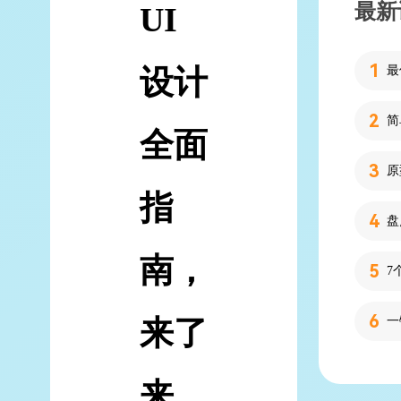
最新
UI
设计
简
全面
指
南，
7
来了
来