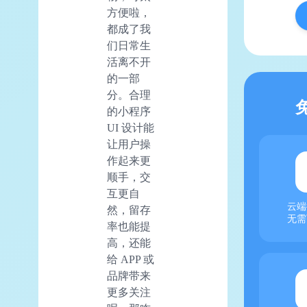
方便啦，
都成了我
们日常生
活离不开
的一部
分。合理
的小程序
UI 设计能
让用户操
作起来更
顺手，交
互更自
云端
然，留存
无需
率也能提
高，还能
给 APP 或
品牌带来
更多关注