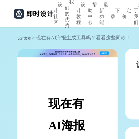
我
设
设
帮
最
们
计
计
助
新
下
定
于
的
社
教
中
功
载
价
我
优
区
程
心
能
们
势
> 现在有AI海报生成工具吗？看看这些同款！
设计文章
现在有
AI海报