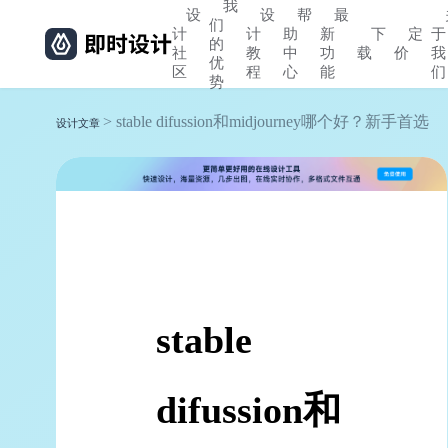
我
设
设
帮
最
们
计
计
助
新
下
定
于
的
社
教
中
功
载
价
我
优
区
程
心
能
们
势
> stable difussion和midjourney哪个好？新手首选
设计文章
stable
difussion和