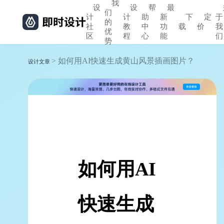
我
设
设
帮
最
们
计
计
助
新
下
定
于
的
社
教
中
功
载
价
我
优
区
程
心
能
们
势
> 如何用AI快速生成黄山风景插画图片？
设计文章
如何用AI
快速生成