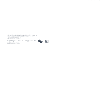
北京雪云锐创科技有限公司 | 京ICP
备16060150号-2
Copyright © 2021 Js.Design Inc. All
rights reserved.