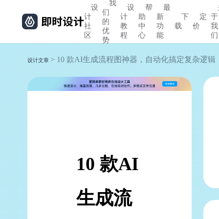
我
设
设
帮
最
们
计
计
助
新
下
定
于
的
社
教
中
功
载
价
我
优
区
程
心
能
们
势
> 10 款AI生成流程图神器，自动化搞定复杂逻辑
设计文章
10 款AI
生成流