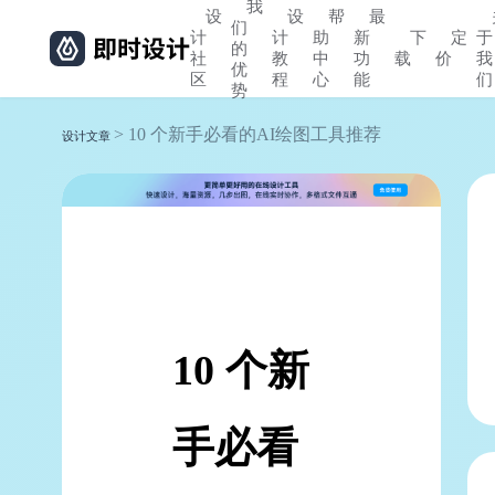
我
设
设
帮
最
们
计
计
助
新
下
定
于
的
社
教
中
功
载
价
我
优
区
程
心
能
们
势
> 10 个新手必看的AI绘图工具推荐
设计文章
10 个新
手必看