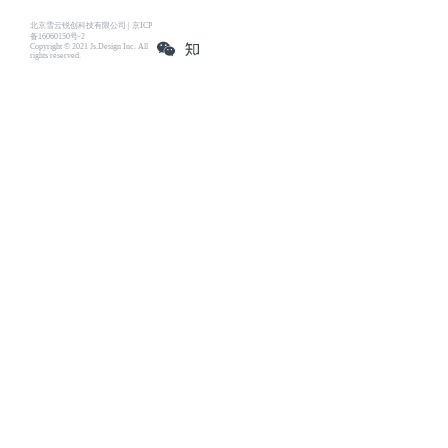
北京雪云锐创科技有限公司 | 京ICP
备16060150号-2
Copyright © 2021 Js.Design Inc. All
rights reserved.