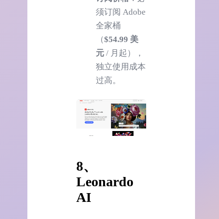
须订阅 Adobe
全家桶
（
$54.99 美
元
/ 月起），
独立使用成本
过高。
8、
Leonardo
AI