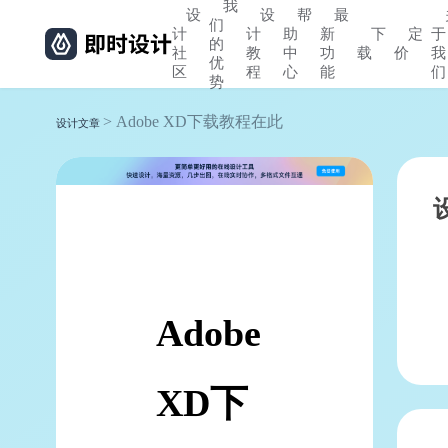
我
设
设
帮
最
们
计
计
助
新
下
定
于
的
社
教
中
功
载
价
我
优
区
程
心
能
们
势
> Adobe XD下载教程在此
设计文章
Adobe
XD下