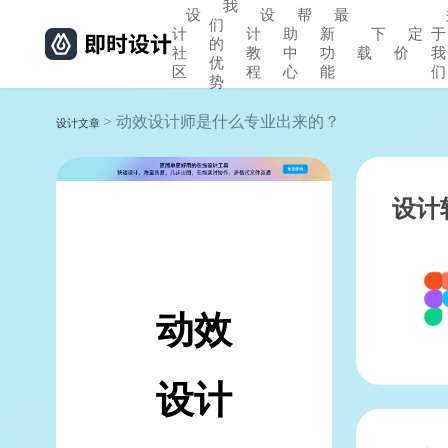
我
设
设
帮
最
们
计
计
助
新
下
定
于
的
社
教
中
功
载
价
我
优
区
程
心
能
们
势
> 动效设计师是什么专业出来的？
设计文章
设计
动效
设计