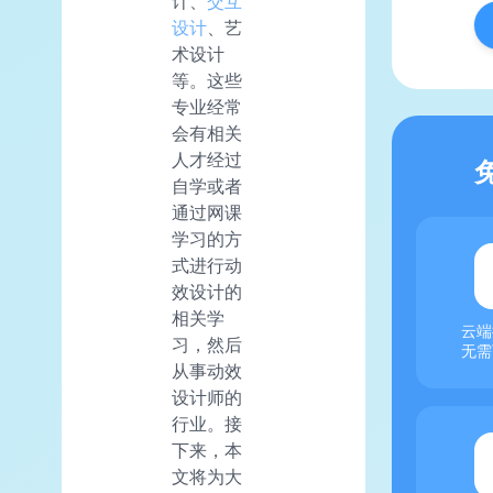
计、
交互
设计
、艺
术设计
等。这些
专业经常
会有相关
人才经过
自学或者
通过网课
学习的方
式进行动
效设计的
相关学
云端
习，然后
无需
从事动效
设计师的
行业。接
下来，本
文将为大