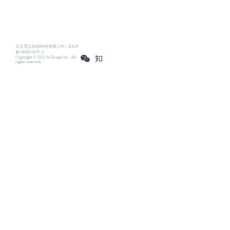
北京雪云锐创科技有限公司 | 京ICP
备16060150号-2
Copyright © 2021 Js.Design Inc. All
rights reserved.