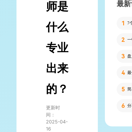
最新
师是
什么
7
专业
出来
的？
简
分
更新时
间：
2025-04-
16