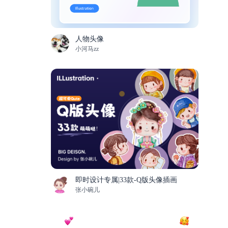
人物头像
小河马zz
即时设计专属|33款-Q版头像插画
张小碗儿