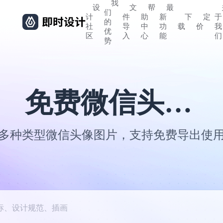
我
设
文
帮
最
们
计
件
助
新
下
定
于
的
社
导
中
功
载
价
我
优
区
入
心
能
们
势
免费微信头像图片
多种类型微信头像图片，支持免费导出使