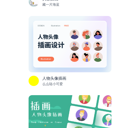
藏一片海蓝
人物头像插画
么么哒小可爱