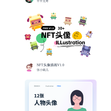
平平无奇
NFT头像插画V1.0
张小碗儿