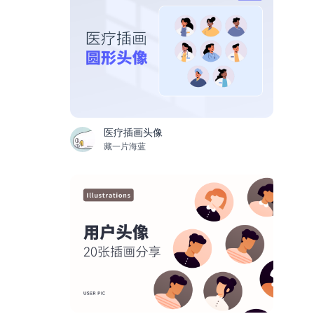
医疗插画头像
藏一片海蓝