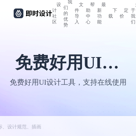
我
设
文
帮
最
们
计
件
助
新
下
定
于
的
社
导
中
功
载
价
我
优
区
入
心
能
们
势
免费好用UI设计工具
免费好用UI设计工具，支持在线使用