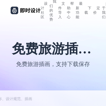
我
设
文
帮
最
们
计
件
助
新
下
定
于
的
社
导
中
功
载
价
我
优
区
入
心
能
们
势
免费旅游插画素材
免费旅游插画，支持下载保存