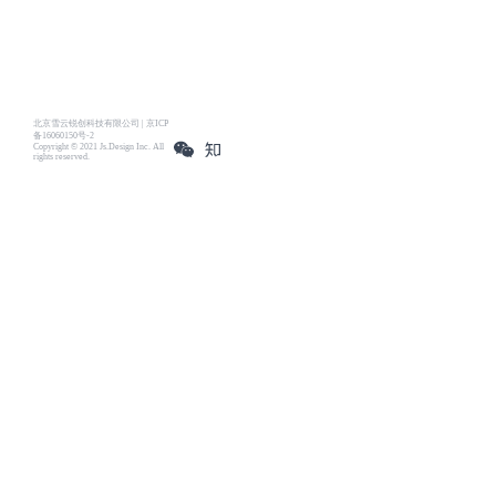
北京雪云锐创科技有限公司 | 京ICP
备16060150号-2
Copyright © 2021 Js.Design Inc. All
rights reserved.