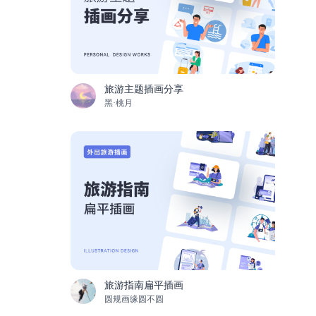
旅游主题插画分享
黑·桃月
旅游指南扁平插画
圆规画缘圆不圆