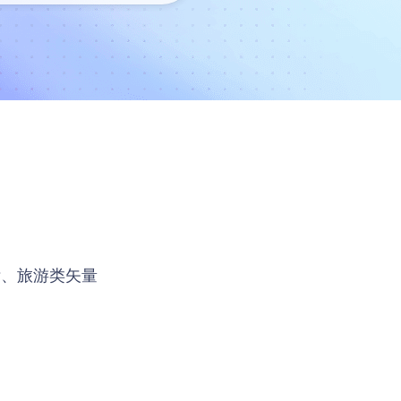
标、旅游类矢量
。