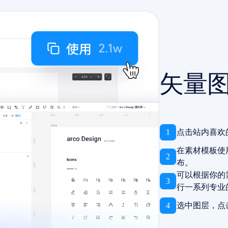
矢量
1
点击站内喜欢
在素材模板使
2
布。
可以根据你的
3
行一系列专业
4
选中图层，点