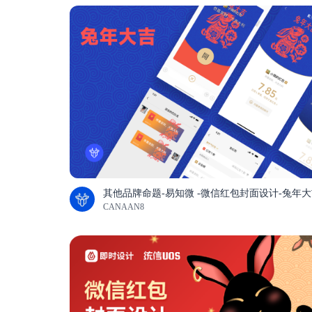
其他品牌命题-易知微 -微信红包封面设计-兔年
CANAAN8