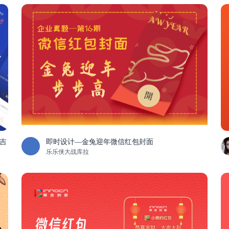
大吉
即时设计—金兔迎年微信红包封面
乐乐侠大战库拉