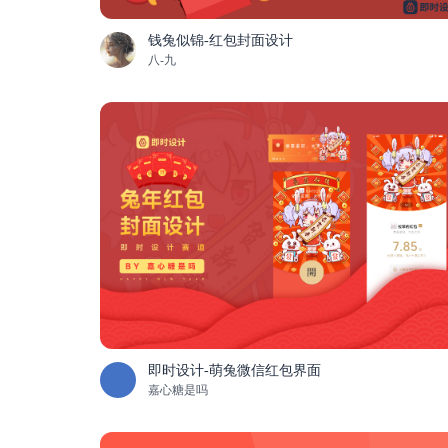
钱兔似锦-红包封面设计
八-九
即时设计-萌兔微信红包界面
嘉心糖是吗