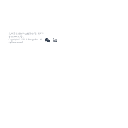
北京雪云锐创科技有限公司 | 京ICP
备16060150号-2
Copyright © 2021 Js.Design Inc. All
rights reserved.