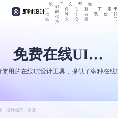
我
设
文
帮
最
们
计
件
助
新
下
定
于
的
社
导
中
功
载
价
我
优
区
入
心
能
们
势
免费在线UI设计工具
使用的在线UI设计工具，提供了多种在线